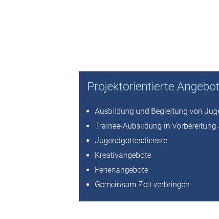
Kirchenmusik
Kita
Angebo
Projektorientierte Angebo
Jugen
Ausbildung und Begleitung von Jug
Trainee-Aubsildung in Vorbereitung
Jugendgottesdienste
Kreativangebote
Ferienangebote
Gemeinsam Zeit verbringen