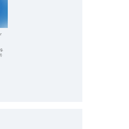
r
g,
t)