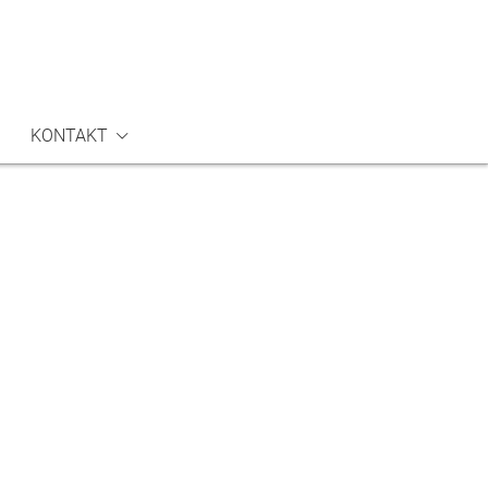
KONTAKT
vice
elsorge
ufen
rauungen
auerfeiern & Bestattungen
edereintritt
hutzkonzept