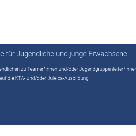
Ök
Er
Fr
te für
te für Jugendliche und junge Erwachsene
dliche
endlichen zu Teamer*innen und/oder Jugendgruppenleiter*inne
 auf die KTA- und/oder Juleica-Ausbildung