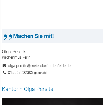
Kantorei & Streichorchester
Machen Sie mit!
der Kirchengemeinde
Farmsen-Berne
Olga Persits
Kirchenmusikerin
olga.​persits@​meiendorf-oldenfelde.​de
015567202303
geschäftl.
Kantorin Olga Persits