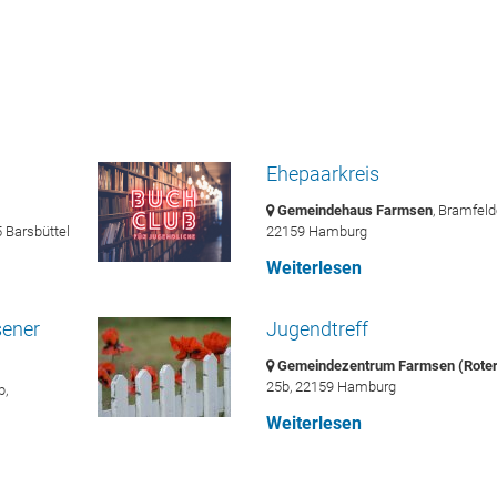
Ök
Er
Fr
Regelmäßige Treffs in
Ehepaarkreis
Gemeindehaus Farmsen
, Bramfel
unserer Gemeinde
 Barsbüttel
22159 Hamburg
Weiterlesen
sener
Jugendtreff
Gemeindezentrum Farmsen (Roter
25b,
22159 Hamburg
b,
Weiterlesen