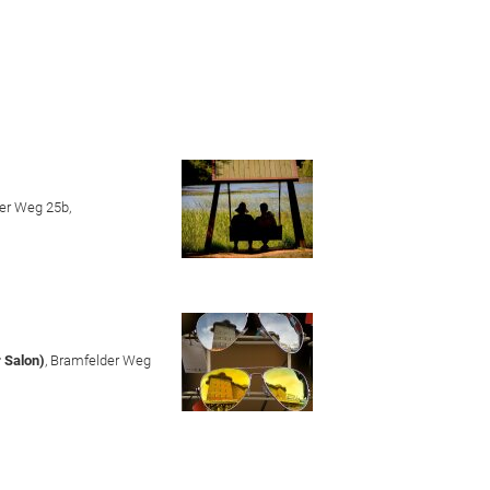
ofaire Gemeinde
löserkirche Farmsen
iedenskirche Berne
der Weg 25b,
 Salon)
, Bramfelder Weg