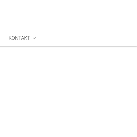
KONTAKT
vice
elsorge
ufen
rauungen
auerfeiern & Bestattungen
edereintritt
hutzkonzept