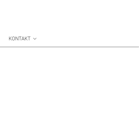
KONTAKT
vice
elsorge
ufen
rauungen
auerfeiern & Bestattungen
edereintritt
hutzkonzept