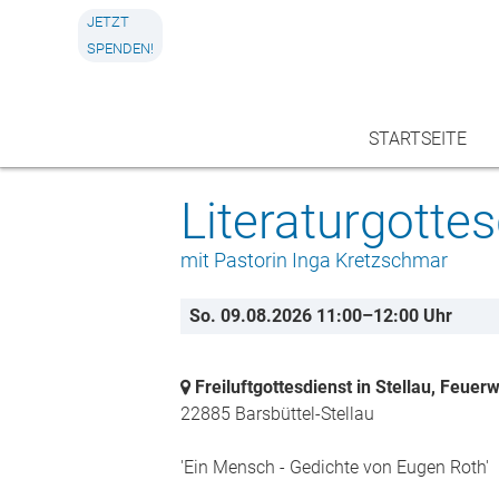
JETZT
SPENDEN!
STARTSEITE
Regelmäßige Treffs in unserer
Personen
Literaturgottes
Gemeinde
Pfarrteam
mit Pastorin Inga Kretzschmar
Biografiewerkstatt
Sekretärinnen
Farmsener Tisch
So. 09.08.2026 11:00–12:00 Uhr
Kirchenmusik
Gemeinsam älter werden
Mitarbeiter*innen
Freiluftgottesdienst in Stellau, Feue
Jugendliche
Kirchengemeinderat
22885 Barsbüttel-Stellau
Konfizeit in FarBe
'Ein Mensch - Gedichte von Eugen Roth'
Kirchenführungen & Kirchenpädagog