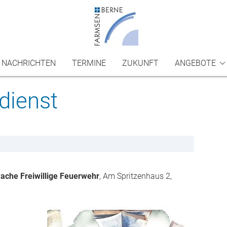
NACHRICHTEN
TERMINE
ZUKUNFT
ANGEBOTE
Kinder & Familien
Adressen der Gemeinde
Ser
dienst
wellcome
Se
Ökumene
Ta
T
Tr
rwache Freiwillige Feuerwehr
, Am Spritzenhaus 2,
Wi
Sc
ik