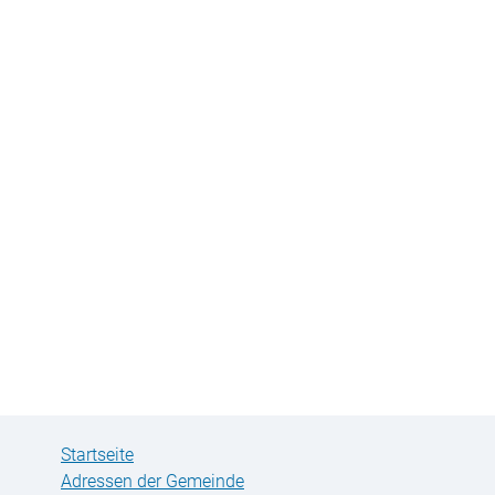
ofaire Gemeinde
löserkirche Farmsen
iedenskirche Berne
Startseite
Adressen der Gemeinde